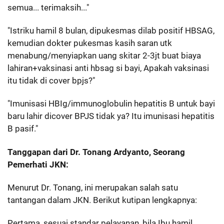
semua... terimaksih..."
"Istriku hamil 8 bulan, dipukesmas dilab positif HBSAG,
kemudian dokter pukesmas kasih saran utk
menabung/menyiapkan uang skitar 2-3jt buat biaya
lahiran+vaksinasi anti hbsag si bayi, Apakah vaksinasi
itu tidak di cover bpjs?"
"Imunisasi HBIg/immunoglobulin hepatitis B untuk bayi
baru lahir dicover BPJS tidak ya? Itu imunisasi hepatitis
B pasif."
Tanggapan dari Dr. Tonang Ardyanto, Seorang
Pemerhati JKN:
Menurut Dr. Tonang, ini merupakan salah satu
tantangan dalam JKN. Berikut kutipan lengkapnya:
Pertama, sesuai standar pelayanan, bila Ibu hamil