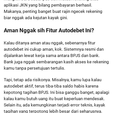
aplikasi JKN yang bilang pembayaran berhasil.
Makanya, penting banget buat rajin ngecek rekening
biar nggak ada kejutan kayak gini.
Aman Nggak sih Fitur Autodebet Ini?
Kalau ditanya aman atau nggak, sebenarnya fitur
autodebet ini cukup aman, kok. Sistemnya resmi dan
dijalankan lewat kerja sama antara BPJS dan bank.
Bank juga nggak sembarangan kasih akses ke rekening
kamu tanpa persetujuan tertulis.
Tapi, tetap ada risikonya. Misalnya, kamu lupa kalau
autodebet aktif, terus tiba-tiba saldo habis karena
kepotong tagihan BPJS. Ini bisa ganggu banget, apalagi
kalau kamu butuh uang itu buat keperluan mendesak.
Selain itu, ada kemungkinan terjadi error teknis, kayak
tagihan yang terpotong lebih besar dari seharusnya.