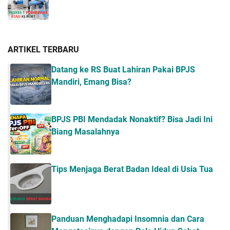
ARTIKEL TERBARU
Datang ke RS Buat Lahiran Pakai BPJS
Mandiri, Emang Bisa?
BPJS PBI Mendadak Nonaktif? Bisa Jadi Ini
Biang Masalahnya
Tips Menjaga Berat Badan Ideal di Usia Tua
Panduan Menghadapi Insomnia dan Cara