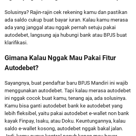
Solusinya? Rajin-rajin cek rekening kamu dan pastikan
ada saldo cukup buat bayar iuran. Kalau kamu merasa
ada yang janggal atau nggak pernah setuju pakai
autodebet, langsung aja hubungi bank atau BPJS buat
klarifikasi.
Gimana Kalau Nggak Mau Pakai Fitur
Autodebet?
Sayangnya, buat pendaftar baru BPJS Mandiri ini wajib
menggunakan autodebet. Tapi kalau merasa autodebet
ini nggak cocok buat kamu, tenang aja, ada solusinya.
Kamu bisa ganti autodebet bank ke autodebet yang
lebih fleksibel, yaitu pakai autodebet e-wallet non bank
kayak Finpay, Isaku, atau Doku. Keuntungannya, kalau
saldo e-wallet kosong, autodebet nggak bakal jalan.