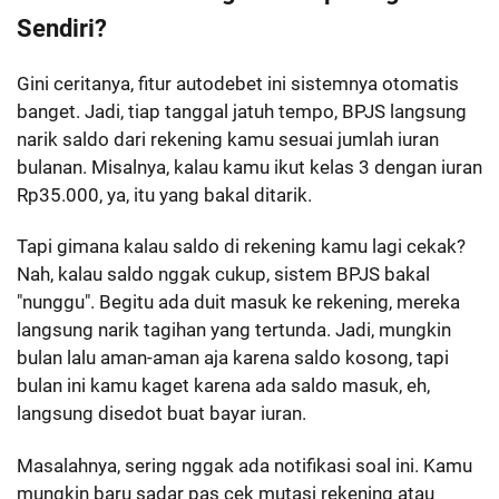
Sendiri?
Gini ceritanya, fitur autodebet ini sistemnya otomatis
banget. Jadi, tiap tanggal jatuh tempo, BPJS langsung
narik saldo dari rekening kamu sesuai jumlah iuran
bulanan. Misalnya, kalau kamu ikut kelas 3 dengan iuran
Rp35.000, ya, itu yang bakal ditarik.
Tapi gimana kalau saldo di rekening kamu lagi cekak?
Nah, kalau saldo nggak cukup, sistem BPJS bakal
"nunggu". Begitu ada duit masuk ke rekening, mereka
langsung narik tagihan yang tertunda. Jadi, mungkin
bulan lalu aman-aman aja karena saldo kosong, tapi
bulan ini kamu kaget karena ada saldo masuk, eh,
langsung disedot buat bayar iuran.
Masalahnya, sering nggak ada notifikasi soal ini. Kamu
mungkin baru sadar pas cek mutasi rekening atau