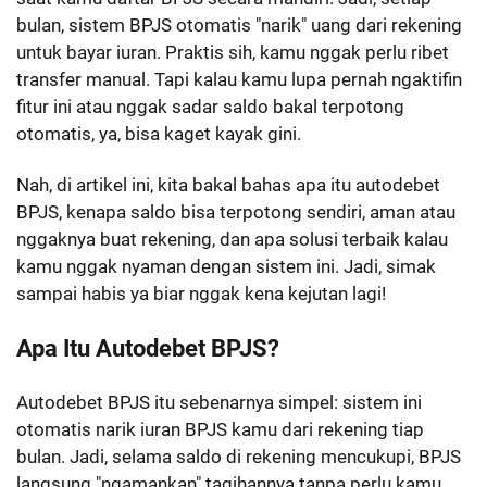
bulan, sistem BPJS otomatis "narik" uang dari rekening
untuk bayar iuran. Praktis sih, kamu nggak perlu ribet
transfer manual. Tapi kalau kamu lupa pernah ngaktifin
fitur ini atau nggak sadar saldo bakal terpotong
otomatis, ya, bisa kaget kayak gini.
Nah, di artikel ini, kita bakal bahas apa itu autodebet
BPJS, kenapa saldo bisa terpotong sendiri, aman atau
nggaknya buat rekening, dan apa solusi terbaik kalau
kamu nggak nyaman dengan sistem ini. Jadi, simak
sampai habis ya biar nggak kena kejutan lagi!
Apa Itu Autodebet BPJS?
Autodebet BPJS itu sebenarnya simpel: sistem ini
otomatis narik iuran BPJS kamu dari rekening tiap
bulan. Jadi, selama saldo di rekening mencukupi, BPJS
langsung "ngamankan" tagihannya tanpa perlu kamu