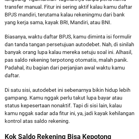
transfer manual. Fitur ini sering aktif kalau kamu daftar
BPJS mandiri, terutama kalau rekeningmu dari bank
yang kerja sama, kayak BRI, Mandiri, atau BNI.
Biasanya, waktu daftar BPJS, kamu diminta isi formulir
dan tanda tangan persetujuan autodebet. Nah, di sinilah
banyak orang lupa kalau mereka setuju soal ini. Alhasil,
pas saldo rekening terpotong otomatis, malah panik.
Padahal, itu bagian dari perjanjian awal waktu kamu
daftar.
Di satu sisi, autodebet ini sebenarnya bikin hidup lebih
gampang. Kamu nggak perlu takut lupa bayar atau
status kepesertaan nonaktif. Tapi di sisi lain, kalau
kamu nggak sadar ada fitur ini, ya, jadi kayak kehilangan
kontrol atas saldo rekening.
Kok Saldo Rekening Bisa Kepotong