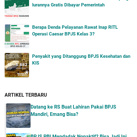
Iurannya Gratis Dibayar Pemerintah
Berapa Denda Pelayanan Rawat Inap RITL
Operasi Caesar BPJS Kelas 3?
Penyakit yang Ditanggung BPJS Kesehatan dan
KIS
ARTIKEL TERBARU
Datang ke RS Buat Lahiran Pakai BPJS
Mandiri, Emang Bisa?
BPJS PBI Mendadak Nonaktif? Bisa Jadi Ini