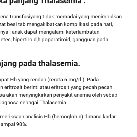
ka panjang Thalasemia :
rena transfusiyang tidak memadai yang menimbulkan
t besi tsb mengakibatkan komplikasi pada hati,
knya : anak dapat mengalami keterlambatan
es, hipertiroid,hipoparatiroid, gangguan pada
jang pada thalasemia.
pat Hb yang rendah (rerata 6 mg/dl). Pada
ritrosit berinti atau eritrosit yang pecah pecah
sa akan menyingkirkan penyakit anemia oleh sebab
diagnosa sebagai Thalasemia.
emeriksaan analisis Hb (hemoglobin) dimana kadar
sampai 90%.