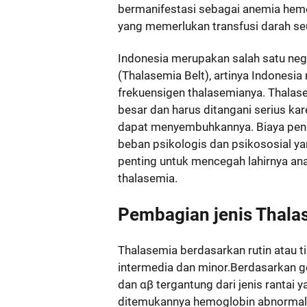
bermanifestasi sebagai anemia hemol
yang memerlukan transfusi darah se
Indonesia merupakan salah satu nega
(Thalasemia Belt), artinya Indonesi
frekuensigen thalasemianya. Thala
besar dan harus ditangani serius ka
dapat menyembuhkannya. Biaya peng
beban psikologis dan psikososial ya
penting untuk mencegah lahirnya an
thalasemia.
Pembagian jenis Thalas
Thalasemia berdasarkan rutin atau t
intermedia dan minor.Berdasarkan g
dan αβ tergantung dari jenis rantai y
ditemukannya hemoglobin abnormal 