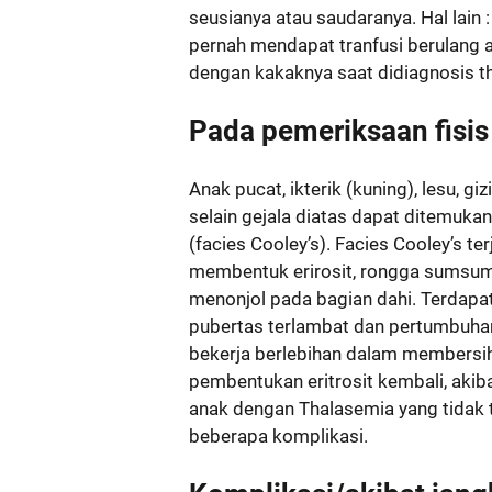
seusianya atau saudaranya. Hal lain
pernah mendapat tranfusi berulang a
dengan kakaknya saat didiagnosis t
Pada pemeriksaan fisis
Anak pucat, ikterik (kuning), lesu, g
selain gejala diatas dapat ditemuka
(facies Cooley’s). Facies Cooley’s t
membentuk erirosit, rongga sumsum
menonjol pada bagian dahi. Terdapa
pubertas terlambat dan pertumbuhan
bekerja berlebihan dalam membersih
pembentukan eritrosit kembali, akib
anak dengan Thalasemia yang tidak 
beberapa komplikasi.