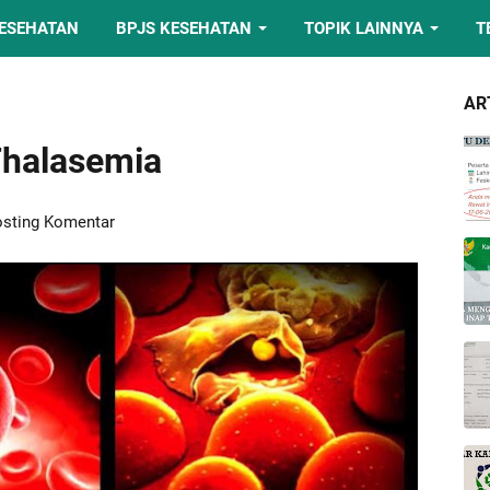
KESEHATAN
BPJS KESEHATAN
TOPIK LAINNYA
T
AR
Thalasemia
sting Komentar