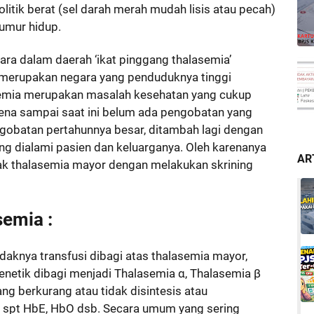
itik berat (sel darah merah mudah lisis atau pecah)
umur hidup.
ra dalam daerah ‘ikat pinggang thalasemia’
a merupakan negara yang penduduknya tinggi
semia merupakan masalah kesehatan yang cukup
rena sampai saat ini belum ada pengobatan yang
obatan pertahunnya besar, ditambah lagi dengan
ng dialami pasien dan keluarganya. Oleh karenanya
AR
ak thalasemia mayor dengan melakukan skrining
emia :
idaknya transfusi dibagi atas thalasemia mayor,
enetik dibagi menjadi Thalasemia α, Thalasemia β
ang berkurang atau tidak disintesis atau
spt HbE, HbO dsb. Secara umum yang sering