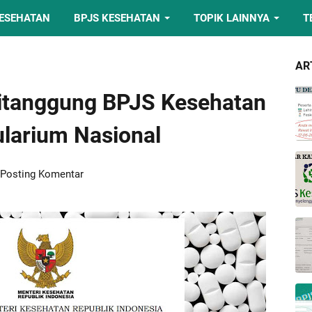
KESEHATAN
BPJS KESEHATAN
TOPIK LAINNYA
T
AR
Ditanggung BPJS Kesehatan
larium Nasional
Posting Komentar