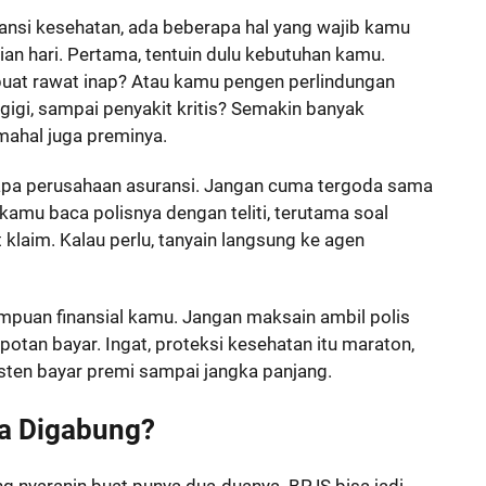
ansi kesehatan, ada beberapa hal yang wajib kamu
ian hari. Pertama, tentuin dulu kebutuhan kamu.
uat rawat inap? Atau kamu pengen perlindungan
gigi, sampai penyakit kritis? Semakin banyak
ahal juga preminya.
rapa perusahaan asuransi. Jangan cuma tergoda sama
kamu baca polisnya dengan teliti, terutama soal
 klaim. Kalau perlu, tanyain langsung ke agen
puan finansial kamu. Jangan maksain ambil polis
potan bayar. Ingat, proteksi kesehatan itu maraton,
sten bayar premi sampai jangka panjang.
sa Digabung?
ng nyaranin buat punya dua-duanya. BPJS bisa jadi