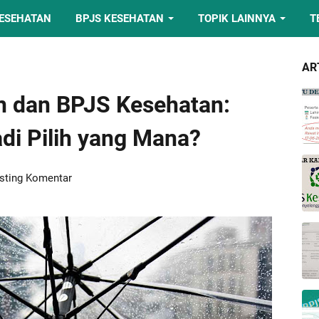
KESEHATAN
BPJS KESEHATAN
TOPIK LAINNYA
T
AR
n dan BPJS Kesehatan:
di Pilih yang Mana?
sting Komentar