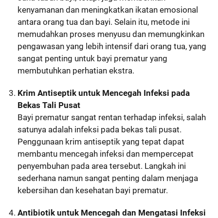
kenyamanan dan meningkatkan ikatan emosional
antara orang tua dan bayi. Selain itu, metode ini
memudahkan proses menyusu dan memungkinkan
pengawasan yang lebih intensif dari orang tua, yang
sangat penting untuk bayi prematur yang
membutuhkan perhatian ekstra.
Krim Antiseptik untuk Mencegah Infeksi pada
Bekas Tali Pusat
Bayi prematur sangat rentan terhadap infeksi, salah
satunya adalah infeksi pada bekas tali pusat.
Penggunaan krim antiseptik yang tepat dapat
membantu mencegah infeksi dan mempercepat
penyembuhan pada area tersebut. Langkah ini
sederhana namun sangat penting dalam menjaga
kebersihan dan kesehatan bayi prematur.
Antibiotik untuk Mencegah dan Mengatasi Infeksi