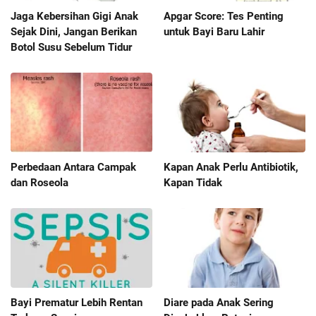
Jaga Kebersihan Gigi Anak
Apgar Score: Tes Penting
Sejak Dini, Jangan Berikan
untuk Bayi Baru Lahir
Botol Susu Sebelum Tidur
Perbedaan Antara Campak
Kapan Anak Perlu Antibiotik,
dan Roseola
Kapan Tidak
Bayi Prematur Lebih Rentan
Diare pada Anak Sering