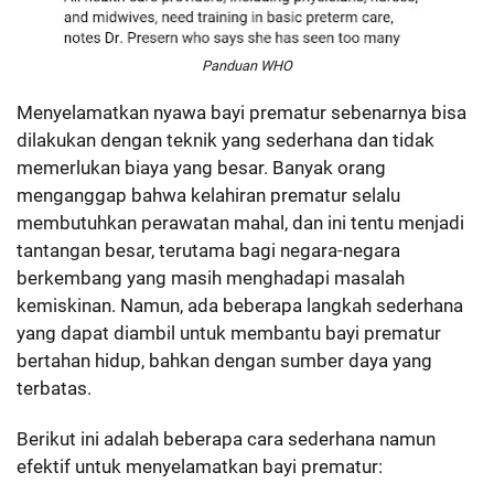
Panduan WHO
Menyelamatkan nyawa bayi prematur sebenarnya bisa
dilakukan dengan teknik yang sederhana dan tidak
memerlukan biaya yang besar. Banyak orang
menganggap bahwa kelahiran prematur selalu
membutuhkan perawatan mahal, dan ini tentu menjadi
tantangan besar, terutama bagi negara-negara
berkembang yang masih menghadapi masalah
kemiskinan. Namun, ada beberapa langkah sederhana
yang dapat diambil untuk membantu bayi prematur
bertahan hidup, bahkan dengan sumber daya yang
terbatas.
Berikut ini adalah beberapa cara sederhana namun
efektif untuk menyelamatkan bayi prematur: