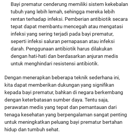
Bayi prematur cenderung memiliki sistem kekebalan
tubuh yang lebih lemah, sehingga mereka lebih
rentan terhadap infeksi. Pemberian antibiotik secara
tepat dapat membantu mencegah atau mengatasi
infeksi yang sering terjadi pada bayi prematur,
seperti infeksi saluran pernapasan atau infeksi
darah. Penggunaan antibiotik harus dilakukan
dengan hati-hati dan berdasarkan anjuran medis
untuk menghindari resistensi antibiotik.
Dengan menerapkan beberapa teknik sederhana ini,
kita dapat memberikan dukungan yang signifikan
kepada bayi prematur, bahkan di negara berkembang
dengan keterbatasan sumber daya. Tentu saja,
perawatan medis yang tepat dan pemantauan dari
tenaga kesehatan yang berpengalaman sangat penting
untuk meningkatkan peluang bayi prematur bertahan
hidup dan tumbuh sehat.