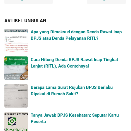
ARTIKEL UNGULAN
Apa yang Dimaksud dengan Denda Rawat Inap
BPJS atau Denda Pelayanan RITL?
Cara Hitung Denda BPJS Rawat Inap Tingkat
Lanjut (RITL), Ada Contohnya!
Berapa Lama Surat Rujukan BPJS Berlaku
Dipakai di Rumah Sakit?
Tanya Jawab BPJS Kesehatan: Seputar Kartu
Peserta