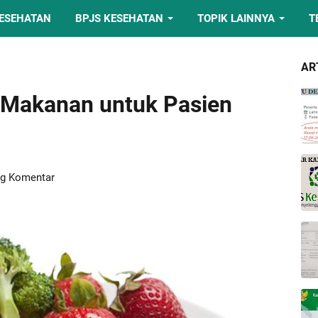
KESEHATAN
BPJS KESEHATAN
TOPIK LAINNYA
T
AR
n Makanan untuk Pasien
ng Komentar