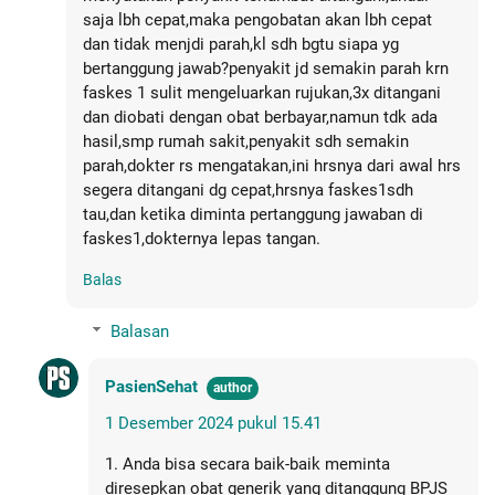
saja lbh cepat,maka pengobatan akan lbh cepat
dan tidak menjdi parah,kl sdh bgtu siapa yg
bertanggung jawab?penyakit jd semakin parah krn
faskes 1 sulit mengeluarkan rujukan,3x ditangani
dan diobati dengan obat berbayar,namun tdk ada
hasil,smp rumah sakit,penyakit sdh semakin
parah,dokter rs mengatakan,ini hrsnya dari awal hrs
segera ditangani dg cepat,hrsnya faskes1sdh
tau,dan ketika diminta pertanggung jawaban di
faskes1,dokternya lepas tangan.
Balas
Balasan
PasienSehat
1 Desember 2024 pukul 15.41
1. Anda bisa secara baik-baik meminta
diresepkan obat generik yang ditanggung BPJS