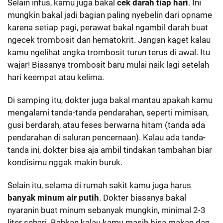
Selain infus, kamu juga bakal
cek darah tiap hari
. Ini
mungkin bakal jadi bagian paling nyebelin dari opname
karena setiap pagi, perawat bakal ngambil darah buat
ngecek trombosit dan hematokrit. Jangan kaget kalau
kamu ngelihat angka trombosit turun terus di awal. Itu
wajar! Biasanya trombosit baru mulai naik lagi setelah
hari keempat atau kelima.
Di samping itu, dokter juga bakal mantau apakah kamu
mengalami tanda-tanda pendarahan, seperti mimisan,
gusi berdarah, atau feses berwarna hitam (tanda ada
pendarahan di saluran pencernaan). Kalau ada tanda-
tanda ini, dokter bisa aja ambil tindakan tambahan biar
kondisimu nggak makin buruk.
Selain itu, selama di rumah sakit kamu juga harus
banyak minum air putih
. Dokter biasanya bakal
nyaranin buat minum sebanyak mungkin, minimal 2-3
liter sehari. Bahkan kalau kamu masih bisa makan dan